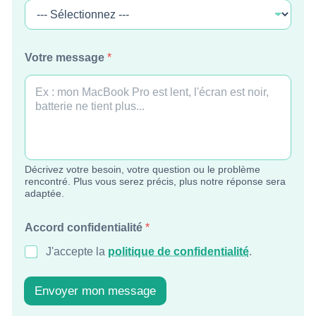
Votre message
*
Décrivez votre besoin, votre question ou le problème
rencontré. Plus vous serez précis, plus notre réponse sera
adaptée.
p
Accord confidentialité
*
a
g
J'accepte la
politique de confidentialité
.
e
c
o
Envoyer mon message
n
f